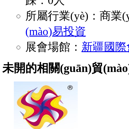
踩：0人
所屬行業(yè)：
商業(y
(mào)易投資
展會場館：
新疆國際
未開的相關(guān)貿(m