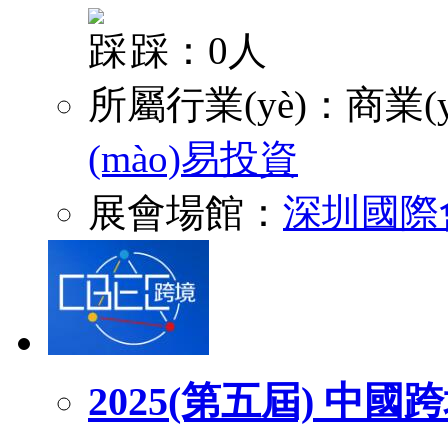
踩：0人
所屬行業(yè)：
商業(y
(mào)易投資
展會場館：
深圳國際
2025(第五屆) 