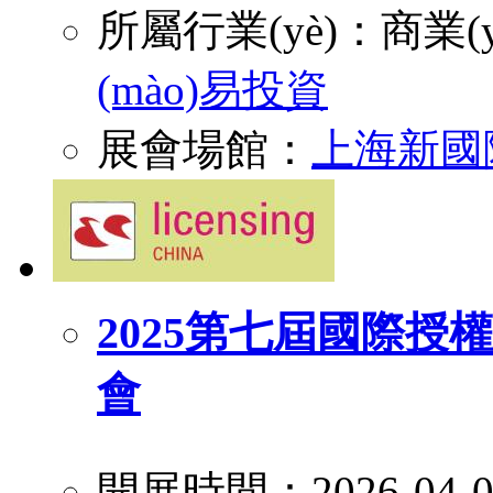
所屬行業(yè)：
商業(y
(mào)易投資
展會場館：
上海新國
2025第七屆國際授權
會
開展時間：2026-04-0