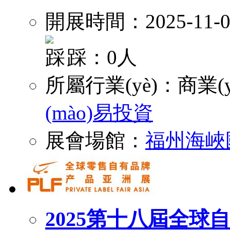
開展時間：2025-11-0
踩：0人
所屬行業(yè)：
商業(y
(mào)易投資
展會場館：
福州海峽
2025第十八屆全球自