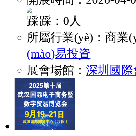
踩：0人
所屬行業(yè)：
商業(y
(mào)易投資
展會場館：
深圳國際